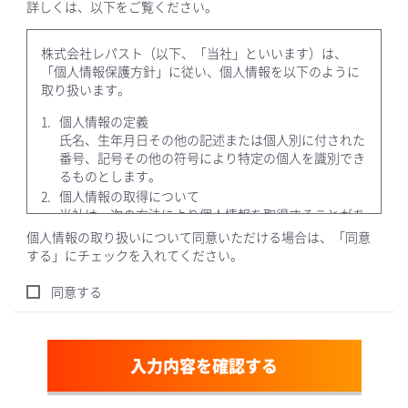
詳しくは、以下をご覧ください。
株式会社レパスト（以下、「当社」といいます）は、
「個人情報保護方針」に従い、個人情報を以下のように
取り扱います。
個人情報の定義
氏名、生年月日その他の記述または個人別に付された
番号、記号その他の符号により特定の個人を識別でき
るものとします。
個人情報の取得について
当社は、次の方法により個人情報を取得することがあ
ります。取得した個人情報の取り扱いは、当該個人情
個人情報の取り扱いについて同意いただける場合は、「同意
報の保護に適用される法令およびその他の規範を遵守
する」にチェックを入れてください。
します。
同意する
当社が運営するレストラン・食堂等において、ア
ンケート用紙・ポイントカードなどから取得する
個人情報
業務の性質上、当社が顧客企業・団体または取引
入力内容を確認する
先からお預かりする個人情報
当社が行う採用選考において取得する個人情報